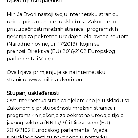
Izjavu o pristupačnosti
Mihića Dvori nastoji svoju internetsku stranicu
učiniti pristupačnom u skladu sa Zakonom o
pristupačnosti mrežnih stranica i programskih
rješenja za pokretne uređaje tijela javnog sektora
(
Narodne novine, br. 17/2019
) kojim se
prenosi
Direktiva (EU) 2016/2102
Europskog
parlamenta i Vijeća.
Ova Izjava primjenjuje se na internetsku
stranicu: www.mihica-dvori.com
Stupanj usklađenosti
Ova internetska stranica djelomično je u skladu sa
Zakonom o pristupačnosti mrežnih stranica i
programskih rješenja za pokretne uređaje tijela
javnog sektora (NN 17/19) i Direktivom (EU)
2016/2102 Europskog parlamenta i Vijeća.
Neusklađenosti su navedene u nastavku.