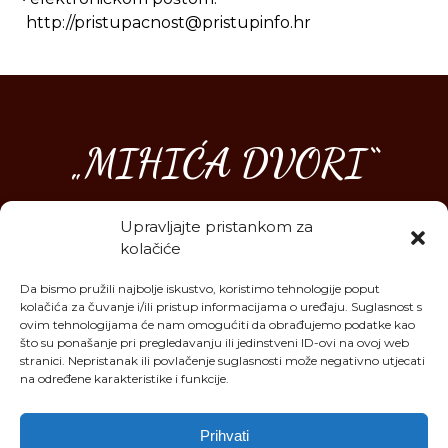
http://pristupacnost@pristupinfo.hr
„MIHIĆA DVORI“
Babina Greda, Kralja Tomislava 24
Upravljajte pristankom za
kolačiće
Kontakt:
Da bismo pružili najbolje iskustvo, koristimo tehnologije poput
;
kolačića za čuvanje i/ili pristup informacijama o uređaju. Suglasnost s
info.mihicadvori@gmail.com
ovim tehnologijama će nam omogućiti da obrađujemo podatke kao
što su ponašanje pri pregledavanju ili jedinstveni ID-ovi na ovoj web
; +385 92 289 6659
rezervacija.mihicadvori@gmail.
com
stranici. Nepristanak ili povlačenje suglasnosti može negativno utjecati
na određene karakteristike i funkcije.
OIB: 90041904575
Prihvati
IBAN: HR8123600001103001335