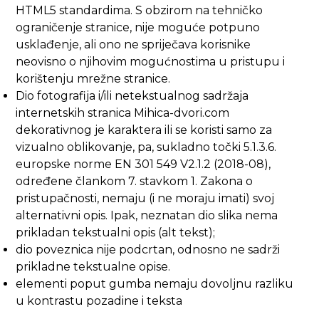
HTML5 standardima. S obzirom na tehničko
ograničenje stranice, nije moguće potpuno
usklađenje, ali ono ne spriječava korisnike
neovisno o njihovim mogućnostima u pristupu i
korištenju mrežne stranice.
Dio fotografija i/ili netekstualnog sadržaja
internetskih stranica Mihica-dvori.com
dekorativnog je karaktera ili se koristi samo za
vizualno oblikovanje, pa, sukladno točki 5.1.3.6.
europske norme EN 301 549 V2.1.2 (2018-08)
,
određene člankom 7. stavkom 1. Zakona o
pristupačnosti, nemaju (i ne moraju imati) svoj
alternativni opis. Ipak, neznatan dio slika nema
prikladan tekstualni opis (alt tekst);
dio poveznica nije podcrtan, odnosno ne sadrži
prikladne tekstualne opise.
elementi poput gumba nemaju dovoljnu razliku
u kontrastu pozadine i teksta