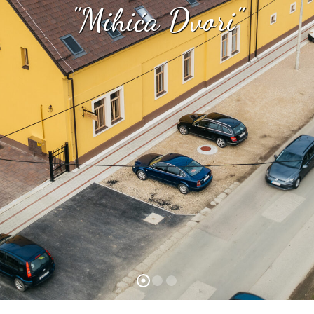
"Mihića Dvori"